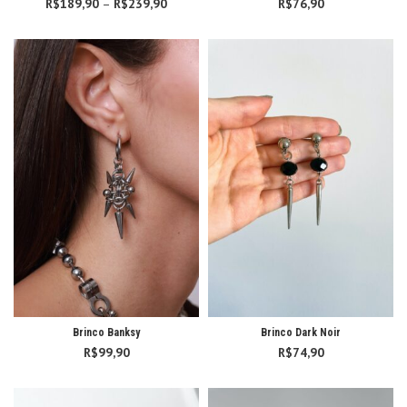
R$
189,90
–
R$
239,90
Faixa de
R$
76,90
preço:
R$189,90
através
R$239,90
Brinco Banksy
Brinco Dark Noir
R$
99,90
R$
74,90