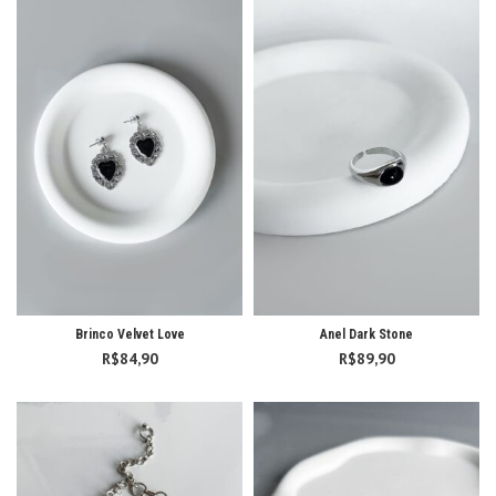
R$199,90
Brinco Velvet Love
Anel Dark Stone
R$
84,90
R$
89,90