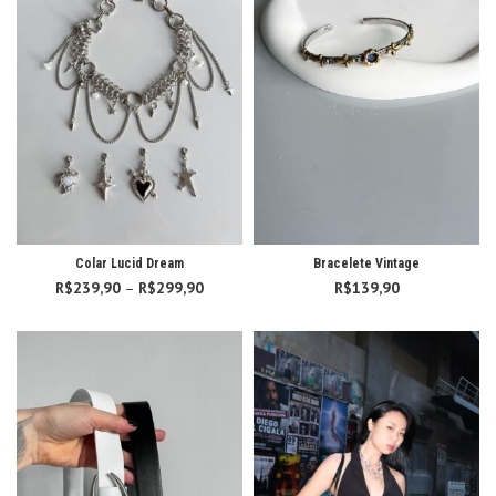
Colar Lucid Dream
Bracelete Vintage
R$
239,90
–
R$
299,90
Faixa de
R$
139,90
preço:
R$239,90
através
R$299,90