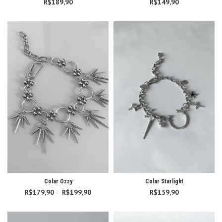
R$
189,90
R$
149,90
Colar Ozzy
Colar Starlight
R$
179,90
–
R$
199,90
Faixa de
R$
159,90
preço:
R$179,90
através