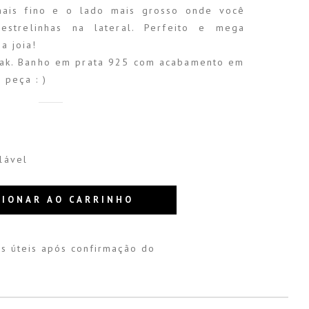
mais fino e o lado mais grosso onde você
estrelinhas na lateral. Perfeito e mega
a joia!
mak. Banho em prata 925 com acabamento em
 peça : )
lável
CIONAR AO CARRINHO
s úteis após confirmação do