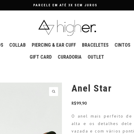
PARCELE EM ATÉ 3X SEM JUROS
OS
COLLAB
PIERCING & EAR CUFF
BRACELETES
CINTOS
GIFT CARD
CURADORIA
OUTLET
Anel Star
R$
99,90
O anel mais perfeito de
alta e os detalhes dele 
vazada e com vários pont