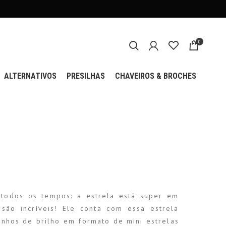
0
ALTERNATIVOS
PRESILHAS
CHAVEIROS & BROCHES
 todos os tempos: a estrela está super em
são incríveis! Ele conta com essa estrela
inhos de brilho em formato de mini estrelas