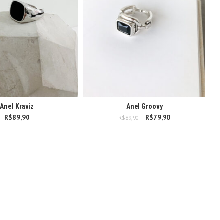
Anel Kraviz
Anel Groovy
R$
89,90
R$
O preço original era:
79,90
O preço
R$
89,90
R$89,90.
atual é:
R$79,90.