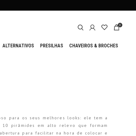
0
ALTERNATIVOS
PRESILHAS
CHAVEIROS & BROCHES
oso para os seus melhores looks: ele tem a
m 10 pirâmides em alto relevo que formam
 abertura para facilitar na hora de colocar e