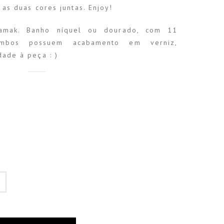
 as duas cores juntas. Enjoy!
zamak. Banho níquel ou dourado, com 11
mbos possuem acabamento em verniz,
dade à peça : )