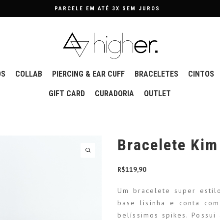
PARCELE EM ATÉ 3X SEM JUROS
OS
COLLAB
PIERCING & EAR CUFF
BRACELETES
CINTOS
GIFT CARD
CURADORIA
OUTLET
Bracelete Kim
R$
119,90
Um bracelete super estil
base lisinha e conta co
belíssimos spikes. Possui