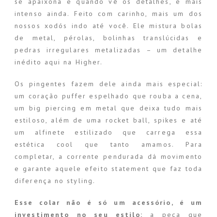
se apaixona e quando vê os detalhes, é mais
intenso ainda. Feito com carinho, mais um dos
nossos xodós indo até você. Ele mistura bolas
de metal, pérolas, bolinhas translúcidas e
pedras irregulares metalizadas – um detalhe
inédito aqui na Higher.
Os pingentes fazem dele ainda mais especial:
um coração puffer espelhado que rouba a cena,
um big piercing em metal que deixa tudo mais
estiloso, além de uma rocket ball, spikes e até
um alfinete estilizado que carrega essa
estética cool que tanto amamos. Para
completar, a corrente pendurada dá movimento
e garante aquele efeito statement que faz toda
diferença no styling.
Esse colar não é só um acessório, é um
investimento no seu estilo:
a peça que