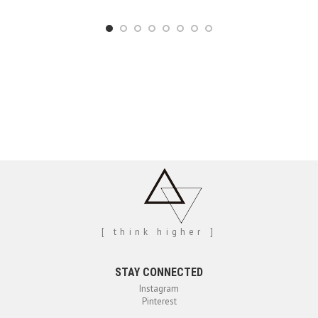
R$89,90
através
R$119,90
[ think higher ]
STAY CONNECTED
Instagram
Pinterest