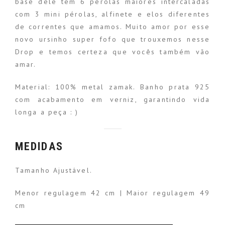
base dele tem 6 pérolas maiores intercaladas
com 3 mini pérolas, alfinete e elos diferentes
de correntes que amamos. Muito amor por esse
novo ursinho super fofo que trouxemos nesse
Drop e temos certeza que vocês também vão
amar.
Material: 100% metal zamak. Banho prata 925
com acabamento em verniz, garantindo vida
longa a peça : )
MEDIDAS
Tamanho Ajustável.
Menor regulagem 42 cm | Maior regulagem 49
cm