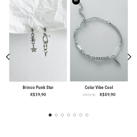
OFF
Brinco Punk Star
Colar Vibe Cool
R$
59,90
R$
89,90
O preço
O preço
R$
99,90
original era:
atual é:
R$99,90.
R$89,90.