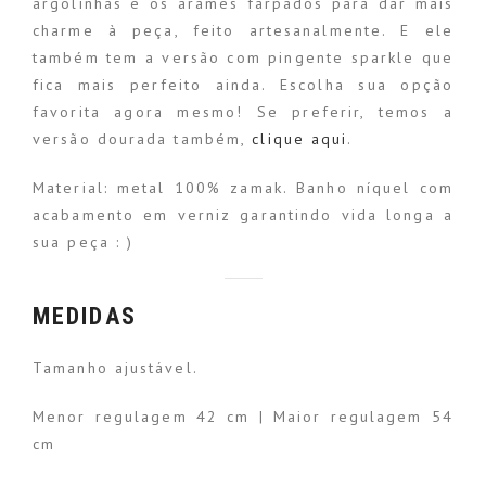
argolinhas e os arames farpados para dar mais
charme à peça, feito artesanalmente. E ele
também tem a versão com pingente sparkle que
fica mais perfeito ainda. Escolha sua opção
favorita agora mesmo! Se preferir, temos a
versão dourada também,
clique aqui
.
Material: metal 100% zamak.
Banho níquel com
acabamento em verniz garantindo vida longa a
sua peça : )
MEDIDAS
Tamanho ajustável.
Menor regulagem 42 cm | Maior regulagem 54
cm