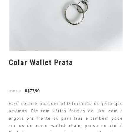
Colar Wallet Prata
O preço original era: R$89,90.
R$
77,90
O preço atual é: R$77,90.
R$
89,90
Esse colar é babadeiro! Diferentão do jeito que
amamos. Ele tem várias formas de uso: com a
argola pra frente ou para trás e também pode
ser usado como wallet chain, preso no cinto!