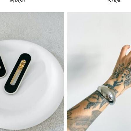
R$
49,90
R$
54,90