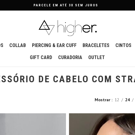
PARCELE EM ATÉ 3X SEM JUROS
OS
COLLAB
PIERCING & EAR CUFF
BRACELETES
CINTOS
GIFT CARD
CURADORIA
OUTLET
SSÓRIO DE CABELO COM ST
Mostrar
12
24