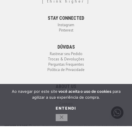
[ think higher ]
STAY CONNECTED
Instagram
Pinterest
DÚVIDAS
Rastrear seu Pedido
Trocas & Devoluções
Perguntas Frequentes
Política de Privacidade
ABOUT US
Ao navegar por este site
você aceita o uso de cookies
para
Quem Somos
agilizar a sua experiência de compra.
Venda Atacado
Contato
ENTENDI
HIGHER STORE
2023 - Todos os direitos reservados. Compra em Ambiente Seguro.