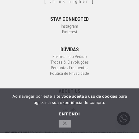
[ think higher ]
STAY CONNECTED
Instagram
Pinterest
DÚVIDAS
Rastrear seu Pedido
Trocas & Devoluções
Perguntas Frequentes
Política de Privacidade
ABOUT US
Ao navegar por este site
você aceita o uso de cookies
para
Quem Somos
agilizar a sua experiência de compra.
Venda Atacado
Contato
ENTENDI
HIGHER STORE
2023 - Todos os direitos reservados. Compra em Ambiente Seguro.