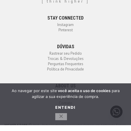
[ think higher ]
STAY CONNECTED
Instagram
Pinterest
DÚVIDAS
Rastrear seu Pedido
Trocas & Devoluções
Perguntas Frequentes
Política de Privacidade
ABOUT US
Ao navegar por este site
você aceita o uso de cookies
para
Quem Somos
agilizar a sua experiência de compra.
Venda Atacado
Contato
ENTENDI
HIGHER STORE
2023 - Todos os direitos reservados. Compra em Ambiente Seguro.