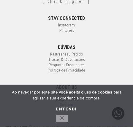
[ think higher ]
STAY CONNECTED
Instagram
Pinterest
DÚVIDAS
Rastrear seu Pedido
Trocas & Devoluções
Perguntas Frequentes
Política de Privacidade
ABOUT US
Ao navegar por este site
você aceita o uso de cookies
para
Quem Somos
agilizar a sua experiência de compra.
Venda Atacado
Contato
ENTENDI
HIGHER STORE
2023 - Todos os direitos reservados. Compra em Ambiente Seguro.