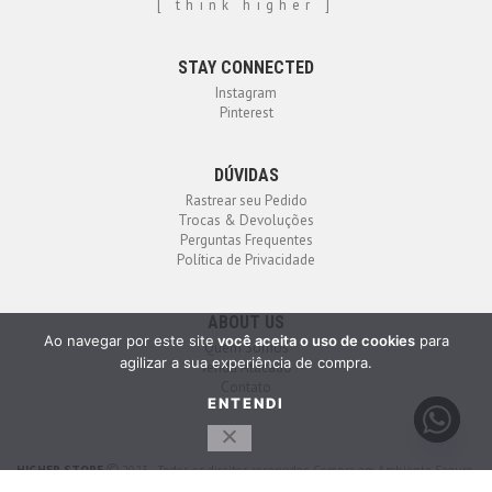
[ think higher ]
STAY CONNECTED
Instagram
Pinterest
DÚVIDAS
Rastrear seu Pedido
Trocas & Devoluções
Perguntas Frequentes
Política de Privacidade
ABOUT US
Ao navegar por este site
você aceita o uso de cookies
para
Quem Somos
agilizar a sua experiência de compra.
Venda Atacado
Contato
ENTENDI
HIGHER STORE
2023 - Todos os direitos reservados. Compra em Ambiente Seguro.