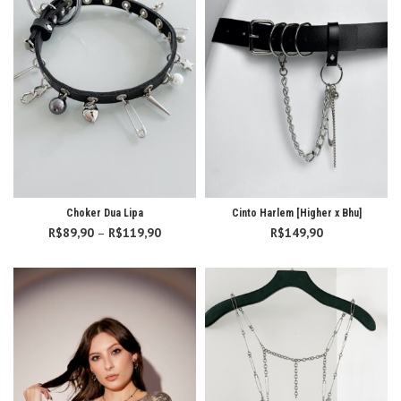
Choker Dua Lipa
Cinto Harlem [Higher x Bhu]
R$
89,90
–
R$
119,90
Faixa de
R$
149,90
preço:
R$89,90
através
R$119,90