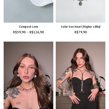
Composè Love
Colar Iron Heart [Higher x Bhu]
R$
59,90
–
R$
126,90
Faixa de
R$
79,90
preço:
R$59,90
através
R$126,90