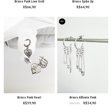
Brinco Punk Love Gold
Brinco Spike Up
R$
66,90
R$
64,90
OFF
Brinco Punk Heart
Brinco Alfinete Punk
R$
59,90
R$
O preço original
54,90
O preço
R$
79,90
era: R$79,90.
atual é: