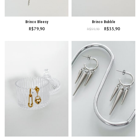
Brinco Bleesy
Brinco Bubble
R$
79,90
R$
O preço original
35,90
O preço
R$
59,90
era: R$59,90.
atual é:
R$35,90.