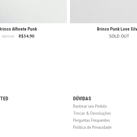
Brinco Alfinete Punk
Brinco Punk Love Sil
R$
54,90
O preço original era:
O preço atual é:
SOLD OUT
R$
79,90
R$79,90.
R$54,90.
CTED
DÚVIDAS
Rastrear seu Pedido
Trocas & Devoluções
Perguntas Frequentes
Política de Privacidade