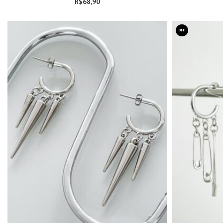
R$
68,90
OFF