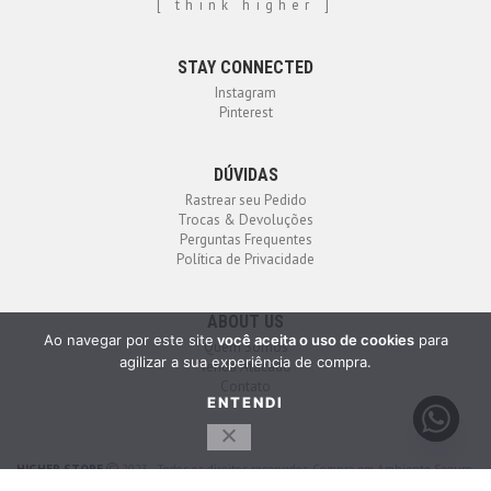
[ think higher ]
STAY CONNECTED
Instagram
Pinterest
DÚVIDAS
Rastrear seu Pedido
Trocas & Devoluções
Perguntas Frequentes
Política de Privacidade
ABOUT US
Ao navegar por este site
você aceita o uso de cookies
para
Quem Somos
agilizar a sua experiência de compra.
Venda Atacado
Contato
ENTENDI
HIGHER STORE
2023 - Todos os direitos reservados. Compra em Ambiente Seguro.