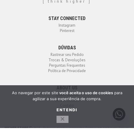
[ think higher ]
STAY CONNECTED
Instagram
Pinterest
DÚVIDAS
Rastrear seu Pedido
Trocas & Devoluções
Perguntas Frequentes
Política de Privacidade
ABOUT US
Ao navegar por este site
você aceita o uso de cookies
para
Quem Somos
agilizar a sua experiência de compra.
Venda Atacado
Contato
ENTENDI
HIGHER STORE
2023 - Todos os direitos reservados. Compra em Ambiente Seguro.