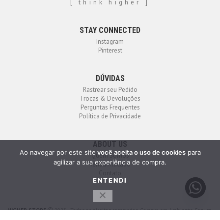
[ think higher ]
STAY CONNECTED
Instagram
Pinterest
DÚVIDAS
Rastrear seu Pedido
Trocas & Devoluções
Perguntas Frequentes
Política de Privacidade
ABOUT US
Ao navegar por este site
você aceita o uso de cookies
para
Quem Somos
agilizar a sua experiência de compra.
Venda Atacado
Contato
ENTENDI
HIGHER STORE
2023 - Todos os direitos reservados. Compra em Ambiente Seguro.