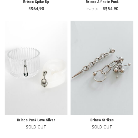
Brinco Spike Up
Brinco Alfinete Punk
R$
64,90
R$
O preço original
54,90
O preço
R$
79,90
era: R$79,90.
atual é:
R$54,90.
Brinco Punk Love Silver
Brinco Strikes
SOLD OUT
SOLD OUT