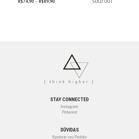
R$
74,90
–
R$
89,90
Faixa
SOLD OUT
de
preço:
R$74,90
através
R$89,90
[ think higher ]
STAY CONNECTED
Instagram
Pinterest
DÚVIDAS
Rastrear seu Pedido