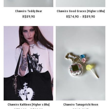
Chaveiro Teddy Bear
Chaveiro Good Graces [Higher x Bhu]
R$
89,90
R$
74,90
–
R$
89,90
Faixa
de
preço:
R$74,90
através
R$89,90
Chaveiro Kathleen [Higher x Bhu]
Chaveiro Tamagotchi Neon