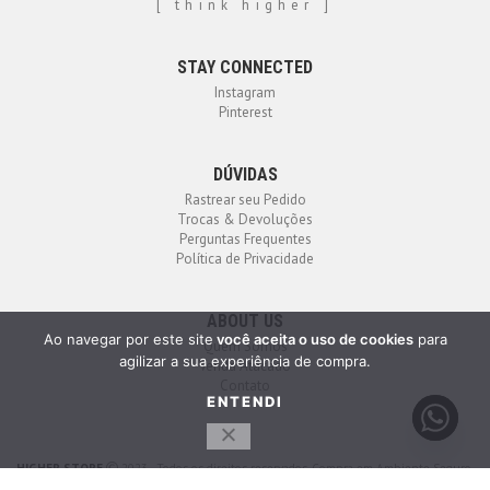
[ think higher ]
STAY CONNECTED
Instagram
Pinterest
DÚVIDAS
Rastrear seu Pedido
Trocas & Devoluções
Perguntas Frequentes
Política de Privacidade
ABOUT US
Ao navegar por este site
você aceita o uso de cookies
para
Quem Somos
agilizar a sua experiência de compra.
Venda Atacado
Contato
ENTENDI
HIGHER STORE
2023 - Todos os direitos reservados. Compra em Ambiente Seguro.