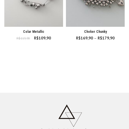
Colar Metallic
Choker Chunky
R$
O preço original
109,90
O preço
R$
169,90
–
R$
179,90
Faixa d
R$
119,90
era: R$119,90.
atual é:
preço:
R$109,90.
R$169,
atravé
R$179,