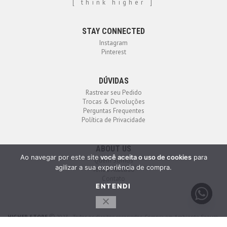
[ think higher ]
STAY CONNECTED
Instagram
Pinterest
DÚVIDAS
Rastrear seu Pedido
Trocas & Devoluções
Perguntas Frequentes
Política de Privacidade
ABOUT US
Ao navegar por este site
você aceita o uso de cookies
para
Quem Somos
agilizar a sua experiência de compra.
Venda Atacado
Contato
ENTENDI
HIGHER STORE
2023 - Todos os direitos reservados. Compra em Ambiente Seguro.