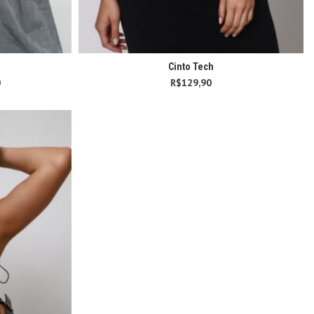
Cinto Tech
0
Faixa de preço:
R$
129,90
R$49,90 através
R$59,90