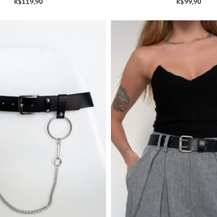
R$
119,90
R$
99,90