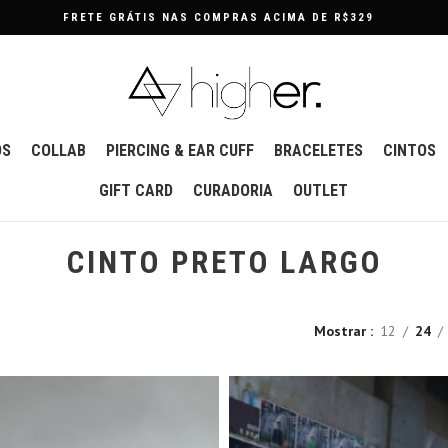
PARCELE EM ATÉ 3X SEM JUROS
OS
COLLAB
PIERCING & EAR CUFF
BRACELETES
CINTOS
GIFT CARD
CURADORIA
OUTLET
CINTO PRETO LARGO
Mostrar
12
24