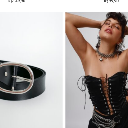
R$
149,90
R$
99,90