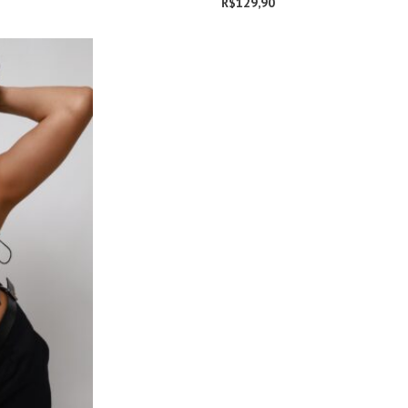
R$
129,90