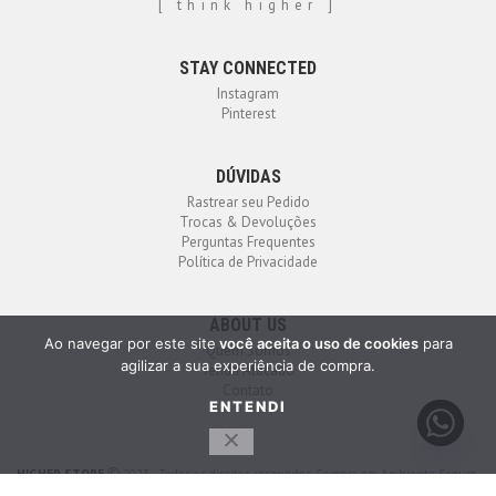
[ think higher ]
STAY CONNECTED
Instagram
Pinterest
DÚVIDAS
Rastrear seu Pedido
Trocas & Devoluções
Perguntas Frequentes
Política de Privacidade
ABOUT US
Ao navegar por este site
você aceita o uso de cookies
para
Quem Somos
agilizar a sua experiência de compra.
Venda Atacado
Contato
ENTENDI
HIGHER STORE
2023 - Todos os direitos reservados. Compra em Ambiente Seguro.