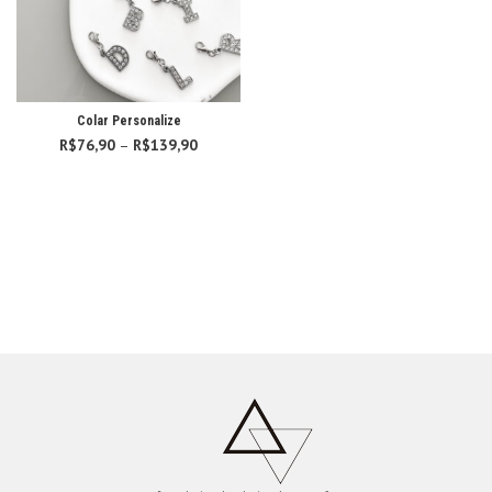
Colar Personalize
R$
76,90
–
R$
139,90
Faixa de
preço:
R$76,90
através
R$139,90