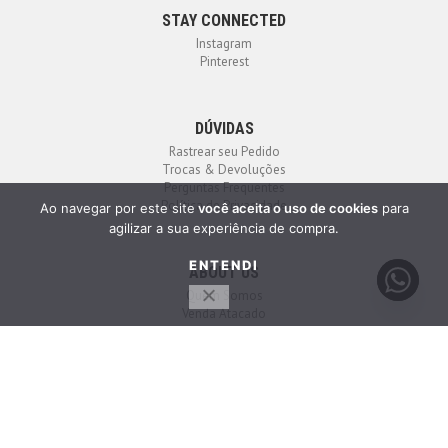
STAY CONNECTED
Instagram
Pinterest
DÚVIDAS
Rastrear seu Pedido
Trocas & Devoluções
Perguntas Frequentes
Política de Privacidade
Ao navegar por este site
você aceita o uso de cookies
para
agilizar a sua experiência de compra.
ENTENDI
ABOUT US
Quem Somos
Venda Atacado
Contato
HIGHER STORE
2023 - Todos os direitos reservados. Compra em Ambiente Seguro.