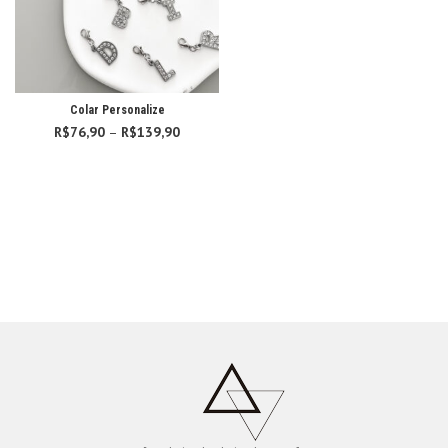
Colar Personalize
R$
76,90
–
R$
139,90
Faixa de
preço:
R$76,90
através
R$139,90