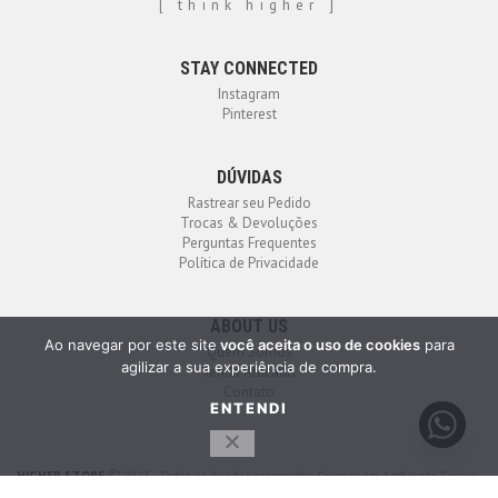
[ think higher ]
STAY CONNECTED
Instagram
Pinterest
DÚVIDAS
Rastrear seu Pedido
Trocas & Devoluções
Perguntas Frequentes
Política de Privacidade
ABOUT US
Ao navegar por este site
você aceita o uso de cookies
para
Quem Somos
agilizar a sua experiência de compra.
Venda Atacado
Contato
ENTENDI
HIGHER STORE
2023 - Todos os direitos reservados. Compra em Ambiente Seguro.