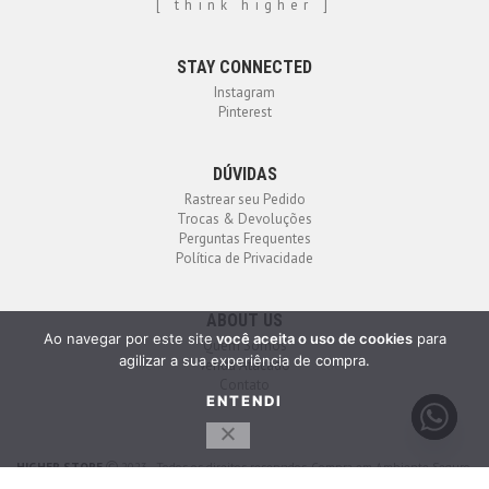
[ think higher ]
STAY CONNECTED
Instagram
Pinterest
DÚVIDAS
Rastrear seu Pedido
Trocas & Devoluções
Perguntas Frequentes
Política de Privacidade
ABOUT US
Ao navegar por este site
você aceita o uso de cookies
para
Quem Somos
agilizar a sua experiência de compra.
Venda Atacado
Contato
ENTENDI
HIGHER STORE
2023 - Todos os direitos reservados. Compra em Ambiente Seguro.