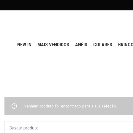
NEW IN
MAIS VENDIDOS
ANÉIS
COLARES
BRINC
Nenhum produto foi encontrado para a sua seleção.