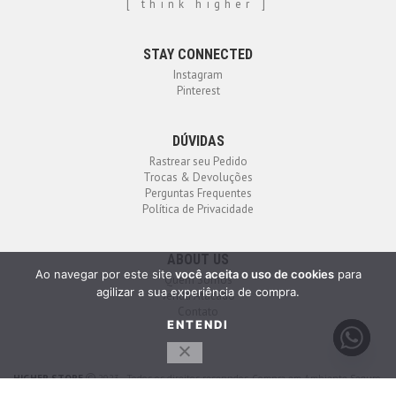
[ think higher ]
STAY CONNECTED
Instagram
Pinterest
DÚVIDAS
Rastrear seu Pedido
Trocas & Devoluções
Perguntas Frequentes
Política de Privacidade
ABOUT US
Ao navegar por este site
você aceita o uso de cookies
para
Quem Somos
agilizar a sua experiência de compra.
Venda Atacado
Contato
ENTENDI
HIGHER STORE
2023 - Todos os direitos reservados. Compra em Ambiente Seguro.