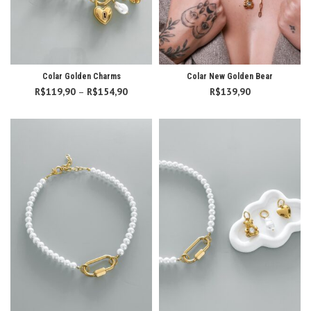
Colar Golden Charms
Colar New Golden Bear
R$
119,90
–
R$
154,90
Faixa de
R$
139,90
preço:
R$119,90
através
R$154,90