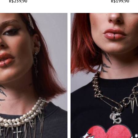
R$
259,90
R$
199,90