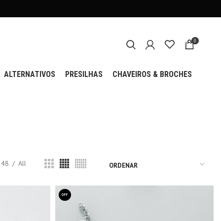
FRETE
0
ALTERNATIVOS
PRESILHAS
CHAVEIROS & BROCHES
48
All
OFF