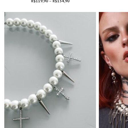
R$
119,90
–
R$
154,90
Faixa de preço:
R$119,90
através
R$154,90