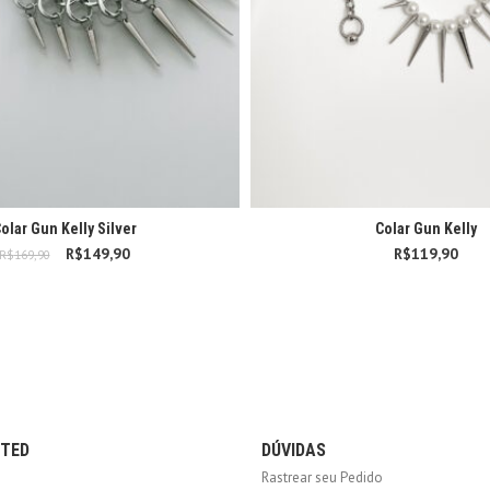
olar Gun Kelly Silver
Colar Gun Kelly
R$
149,90
O preço original era:
O preço atual é:
R$
119,90
R$
169,90
R$169,90.
R$149,90.
CTED
DÚVIDAS
Rastrear seu Pedido