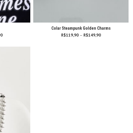
Colar Steampunk Golden Charms
90
Faixa de preço:
R$
119,90
–
R$
149,90
Faixa de preço:
R$219,90
R$119,90
através
através
R$239,90
R$149,90