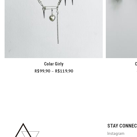
Colar Girly
C
R$
99,90
–
R$
119,90
Faixa de preço:
R$99,90 através
R$119,90
STAY CONNE
Instagram