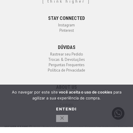
[ think higher ]
STAY CONNECTED
Instagram
Pinterest
DÚVIDAS
Rastrear seu Pedido
Trocas & Devoluções
Perguntas Frequentes
Política de Privacidade
ABOUT US
Ao navegar por este site
você aceita o uso de cookies
para
Quem Somos
agilizar a sua experiência de compra.
Venda Atacado
Contato
ENTENDI
HIGHER STORE
2023 - Todos os direitos reservados. Compra em Ambiente Seguro.