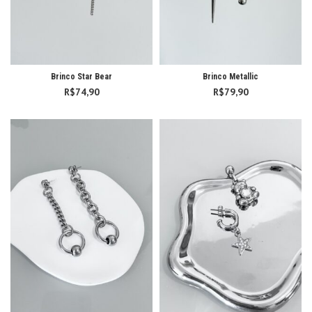
Brinco Star Bear
Brinco Metallic
R$
74,90
R$
79,90