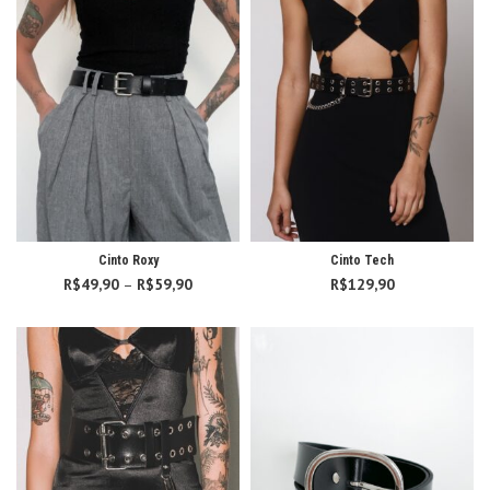
Cinto Roxy
Cinto Tech
R$
49,90
–
R$
59,90
Faixa
R$
129,90
de
preço:
R$49,90
através
R$59,90