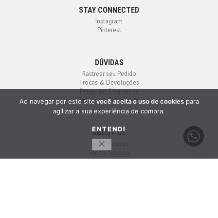
STAY CONNECTED
Instagram
Pinterest
DÚVIDAS
Rastrear seu Pedido
Trocas & Devoluções
Perguntas Frequentes
Política de Privacidade
Ao navegar por este site
você aceita o uso de cookies
para
agilizar a sua experiência de compra.
ENTENDI
ABOUT US
Quem Somos
Venda Atacado
Contato
HIGHER STORE
2023 - Todos os direitos reservados. Compra em Ambiente Seguro.