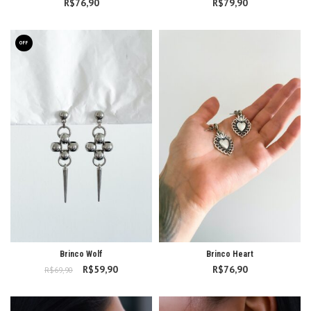
R$
76,90
R$
79,90
OFF
Brinco Wolf
Brinco Heart
R$
O preço original
59,90
O preço
R$
76,90
R$
69,90
era: R$69,90.
atual é:
R$59,90.