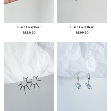
Brinco Lucky Heart
Brinco Lucid Heart
R$
89,90
R$
99,90