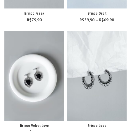
Brinco Freak
Brinco Orbit
R$
79,90
R$
59,90
–
R$
69,90
Faixa
de
preço:
R$59,90
através
R$69,90
Brinco Velvet Love
Brinco Loop