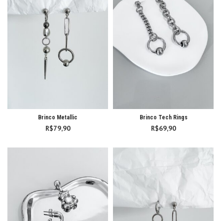
Brinco Metallic
Brinco Tech Rings
R$
79,90
R$
69,90