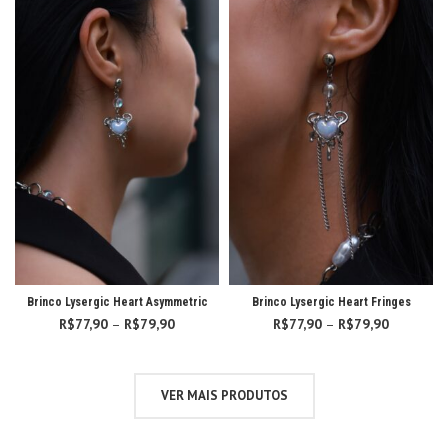
Brinco Lysergic Heart Asymmetric
Brinco Lysergic Heart Fringes
R$
77,90
–
R$
79,90
Faixa
R$
77,90
–
R$
79,90
Faixa
de
de
preço:
preço:
R$77,90
R$77,90
VER MAIS PRODUTOS
através
através
R$79,90
R$79,90