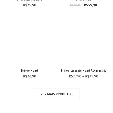
R$
79,90
R$
O preço original
59,90
O preço
R$
69,90
era: R$69,90.
atual é:
R$59,90.
Brinco Heart
Brinco Lysergic Heart Asymmetric
R$
76,90
R$
77,90
–
R$
79,90
Faixa
de
preço:
R$77,90
VER MAIS PRODUTOS
através
R$79,90