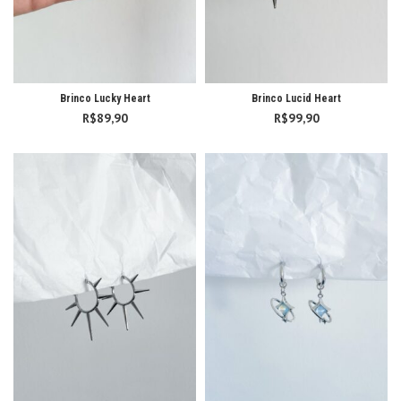
Brinco Lucky Heart
Brinco Lucid Heart
R$
89,90
R$
99,90