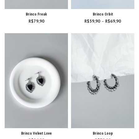
Brinco Freak
Brinco Orbit
R$
79,90
R$
59,90
–
R$
69,90
Faixa
de
preço:
R$59,90
através
R$69,90
Brinco Velvet Love
Brinco Loop