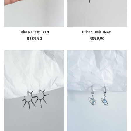
Brinco Lucky Heart
Brinco Lucid Heart
R$
89,90
R$
99,90