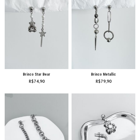
Brinco Star Bear
Brinco Metallic
R$
74,90
R$
79,90