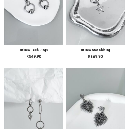
Brinco Tech Rings
Brinco Star Shining
R$
69,90
R$
69,90