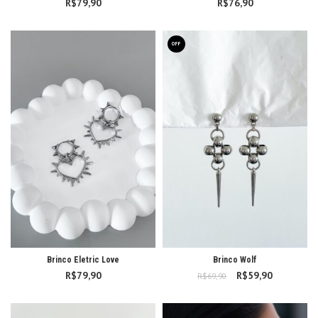
R$
79,90
R$
76,90
OFF
Brinco Eletric Love
Brinco Wolf
R$
79,90
R$
O preço original
59,90
O preço
R$
69,90
era: R$69,90.
atual é:
R$59,90.