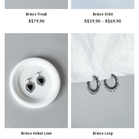
Brinco Freak
Brinco Orbit
R$
79,90
R$
59,90
–
R$
69,90
Faixa
de
preço:
R$59,90
através
R$69,90
Brinco Velvet Love
Brinco Loop