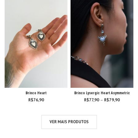
Brinco Heart
Brinco Lysergic Heart Asymmetric
R$
76,90
R$
77,90
–
R$
79,90
Faixa
de
preço:
R$77,90
VER MAIS PRODUTOS
através
R$79,90