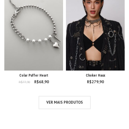
Colar Puffer Heart
Choker Haux
R$
O preço original
68,90
O preço
R$
279,90
R$
77,90
era: R$77,90.
atual é:
R$68,90.
VER MAIS PRODUTOS