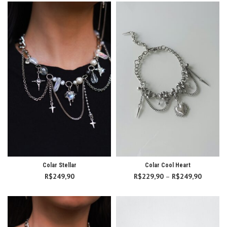
R$169,90
através
R$219,90
Colar Stellar
Colar Cool Heart
R$
249,90
R$
229,90
–
R$
249,90
Faixa d
preço:
R$229,
atravé
R$249,