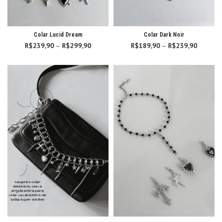
Colar Lucid Dream
Colar Dark Noir
R$
239,90
–
R$
299,90
Faixa de
R$
189,90
–
R$
239,90
Faixa d
preço:
preço:
R$239,90
R$189,
através
atravé
R$299,90
R$239,