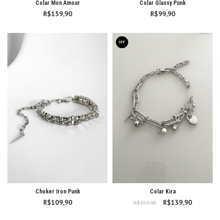
Colar Mon Amour
Colar Glassy Punk
R$
159,90
R$
99,90
OFF
Choker Iron Punk
Colar Kira
R$
109,90
R$
O preço original
139,90
O preço
R$
159,90
era: R$159,90.
atual é: