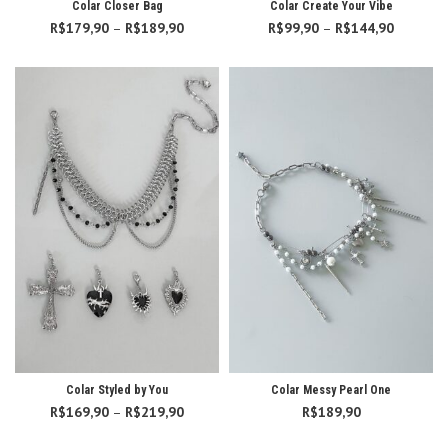
Colar Closer Bag
Colar Create Your Vibe
R$
179,90
–
R$
189,90
Faixa de
R$
99,90
–
R$
144,90
Faixa d
preço:
preço:
R$179,90
R$99,90
através
através
R$189,90
R$144,9
Colar Styled by You
Colar Messy Pearl One
R$
169,90
–
R$
219,90
Faixa de
R$
189,90
preço: