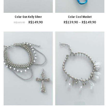
Colar Gun Kelly Silver
Colar Cool Musket
R$
O preço original
149,90
O preço
R$
139,90
–
R$
149,90
Faixa d
R$
169,90
era: R$169,90.
atual é:
preço:
R$149,90.
R$139,
atravé
R$149,