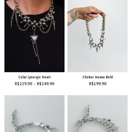
Colar Lysergic Heart
Choker Insane Bold
R$
229,90
–
R$
249,90
Faixa de
R$
199,90
preço:
R$229,90
através
R$249,90