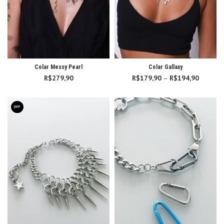
Colar Messy Pearl
Colar Gallaxy
R$
279,90
R$
179,90
–
R$
194,90
Faixa d
preço:
R$179,
atravé
OFF
R$194,