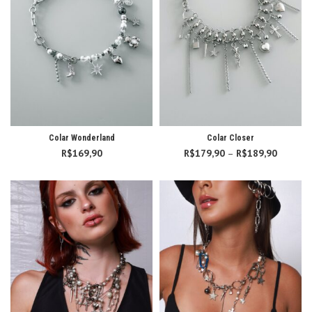
Colar Wonderland
Colar Closer
R$
169,90
R$
179,90
–
R$
189,90
Faixa d
preço:
R$179,
atravé
R$189,