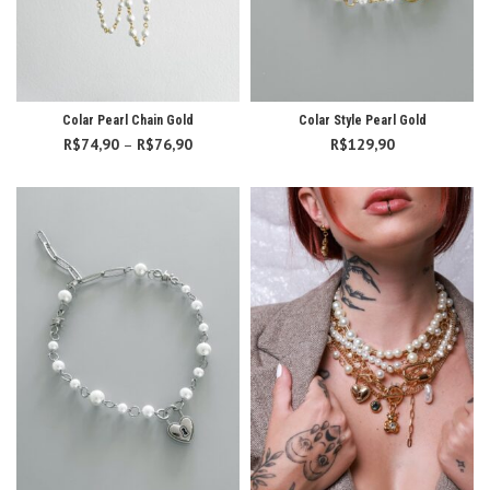
Colar Pearl Chain Gold
Colar Style Pearl Gold
R$
74,90
–
R$
76,90
Faixa
R$
129,90
de
preço:
R$74,90
através
R$76,90