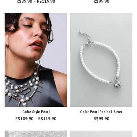
R$
89,90
–
R$
119,90
Faixa de
R$
99,90
preço:
R$89,90
através
R$119,90
Colar Style Pearl
Colar Pearl Padlock Silver
R$
109,90
–
R$
119,90
Faixa de
R$
99,90
preço:
R$109,90
através