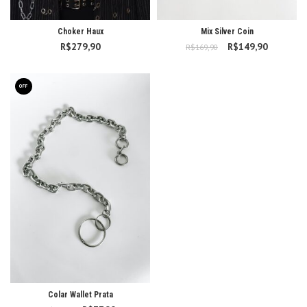
Choker Haux
Mix Silver Coin
R$
279,90
R$
O preço original
149,90
O preço
R$
169,90
era: R$169,90.
atual é:
R$149,90
OFF
Colar Wallet Prata