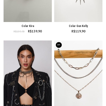
Colar Kira
Colar Gun Kelly
R$
O preço original
139,90
O preço
R$
119,90
R$
159,90
era: R$159,90.
atual é:
R$139,90.
OFF