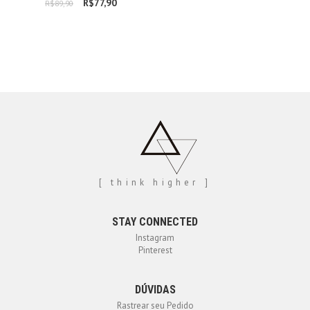
R$
O preço original
77,90
O preço
R$
89,90
era: R$89,90.
atual é:
R$77,90.
[ think higher ]
STAY CONNECTED
Instagram
Pinterest
DÚVIDAS
Rastrear seu Pedido