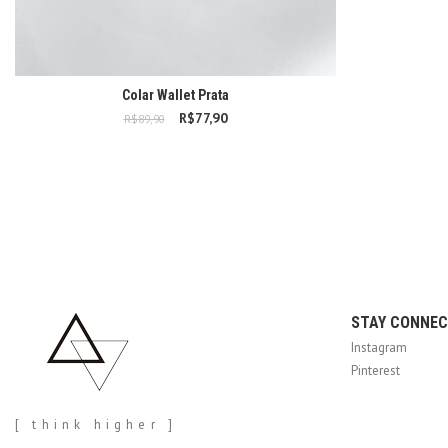
Colar Wallet Prata
R$
77,90
O preço original era:
O preço atual é:
R$
89,90
R$89,90.
R$77,90.
STAY CONNE
Instagram
Pinterest
[ think higher ]