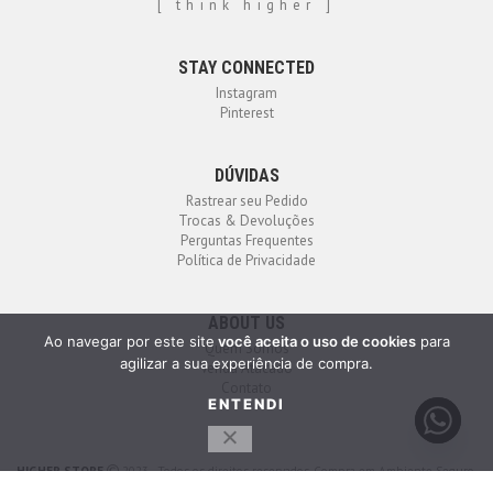
[ think higher ]
STAY CONNECTED
Instagram
Pinterest
DÚVIDAS
Rastrear seu Pedido
Trocas & Devoluções
Perguntas Frequentes
Política de Privacidade
ABOUT US
Ao navegar por este site
você aceita o uso de cookies
para
Quem Somos
agilizar a sua experiência de compra.
Venda Atacado
Contato
ENTENDI
HIGHER STORE
2023 - Todos os direitos reservados. Compra em Ambiente Seguro.