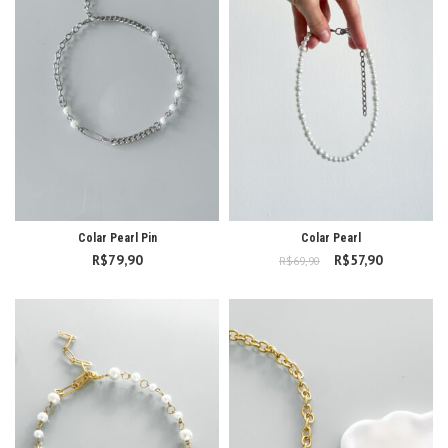
Colar Pearl Pin
Colar Pearl
R$
79,90
R$
O preço original
57,90
O preço
R$
69,90
era: R$69,90.
atual é:
R$57,90.