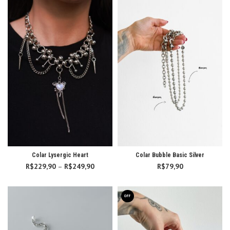
R$249,
Colar Lysergic Heart
Colar Bubble Basic Silver
R$
229,90
–
R$
249,90
Faixa de
R$
79,90
preço:
R$229,90
através
OFF
R$249,90