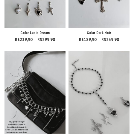
Colar Lucid Dream
Colar Dark Noir
R$
239,90
–
R$
299,90
Faixa de
R$
189,90
–
R$
239,90
Faixa d
preço:
preço:
R$239,90
R$189,
através
atravé
R$299,90
R$239,