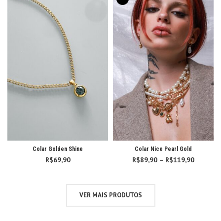
Colar Golden Shine
Colar Nice Pearl Gold
R$
69,90
R$
89,90
–
R$
119,90
Faixa d
preço:
R$89,90
através
VER MAIS PRODUTOS
R$119,9