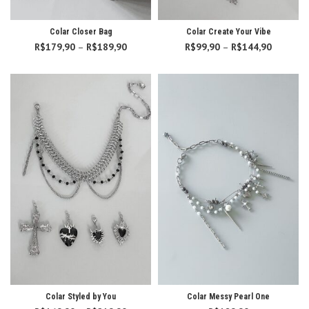
Colar Closer Bag
Colar Create Your Vibe
R$
179,90
–
R$
189,90
Faixa de
R$
99,90
–
R$
144,90
Faixa d
preço:
preço:
R$179,90
R$99,90
através
através
R$189,90
R$144,9
Colar Styled by You
Colar Messy Pearl One