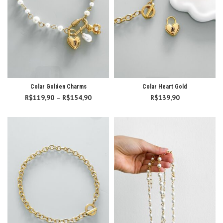
Colar Golden Charms
Colar Heart Gold
R$
119,90
–
R$
154,90
Faixa de
R$
139,90
preço:
R$119,90
através
R$154,90