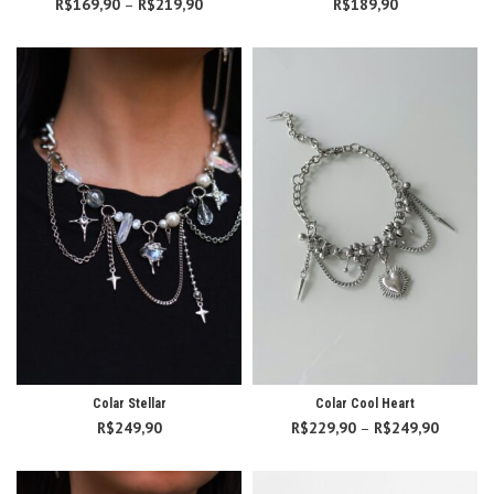
R$
169,90
–
R$
219,90
Faixa de
R$
189,90
preço:
R$169,90
através
R$219,90
Colar Stellar
Colar Cool Heart
R$
249,90
R$
229,90
–
R$
249,90
Faixa d
preço:
R$229,
atravé