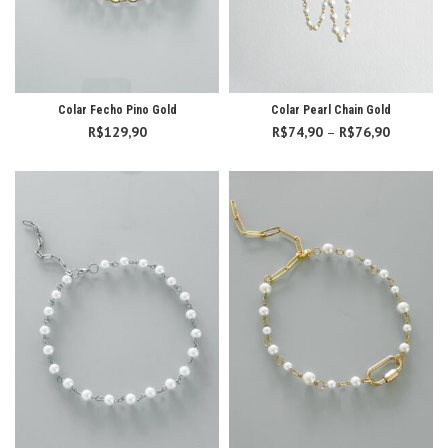
Colar Fecho Pino Gold
Colar Pearl Chain Gold
R$
129,90
R$
74,90
–
R$
76,90
Faixa
de
preço:
R$74,90
através
R$76,90