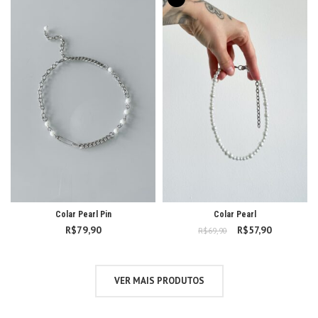
R$249,90
Colar Pearl Pin
Colar Pearl
R$
79,90
R$
O preço original
57,90
O preço
R$
69,90
era: R$69,90.
atual é:
R$57,90.
VER MAIS PRODUTOS