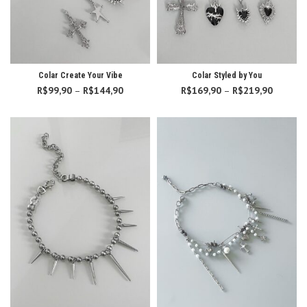
Colar Create Your Vibe
Colar Styled by You
R$
99,90
–
R$
144,90
Faixa de
R$
169,90
–
R$
219,90
Faixa d
preço:
preço:
R$99,90
R$169,
através
atravé
R$144,90
R$219,