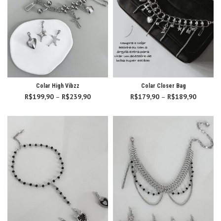
Colar High Vibzz
Colar Closer Bag
R$
199,90
–
R$
239,90
Faixa de
R$
179,90
–
R$
189,90
Faixa d
preço:
preço:
R$199,90
R$179,
através
atravé
R$239,90
R$189,