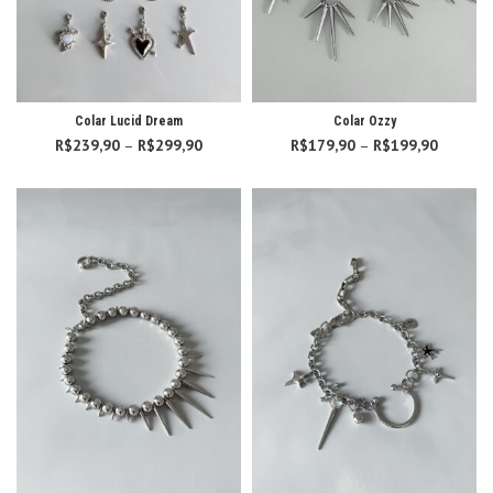
Colar Lucid Dream
Colar Ozzy
R$
239,90
–
R$
299,90
Faixa de
R$
179,90
–
R$
199,90
Faixa d
preço:
preço:
R$239,90
R$179,
através
atravé
R$299,90
R$199,