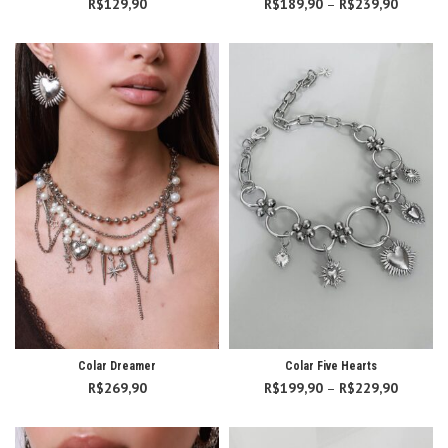
R$
129,90
R$
189,90
–
R$
239,90
Faixa d
preço:
R$189,
atravé
R$239,
Colar Dreamer
Colar Five Hearts
R$
269,90
R$
199,90
–
R$
229,90
Faixa d
preço:
R$199,
atravé