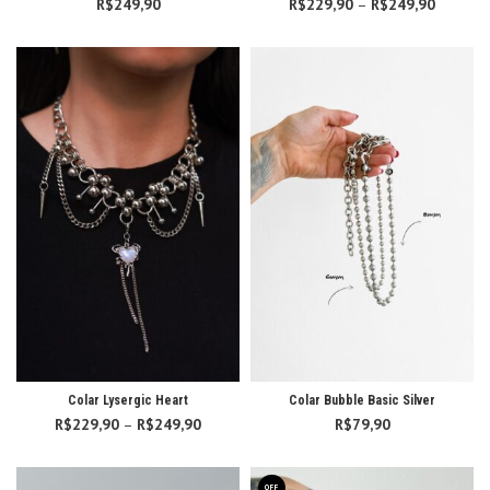
R$
249,90
R$
229,90
–
R$
249,90
Faixa d
preço:
R$229,
atravé
R$249,
Colar Lysergic Heart
Colar Bubble Basic Silver
R$
229,90
–
R$
249,90
Faixa de
R$
79,90
preço:
R$229,90
através
OFF