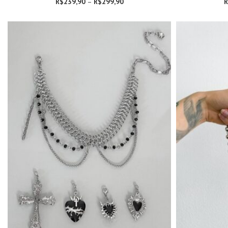
R$
239,90
–
R$
299,90
Faixa de preço:
R
R$239,90
através
R$299,90