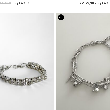
R$
149,90
O preço original era:
O preço atual é:
R$
139,90
–
R$
149,
R$
169,90
R$169,90.
R$149,90.
OFF