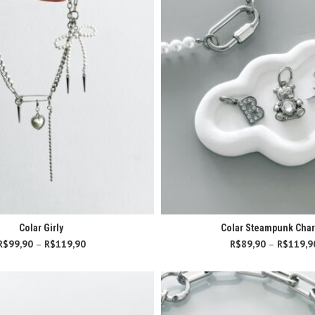
Colar Girly
Colar Steampunk Cha
R$
99,90
–
R$
119,90
Faixa de preço:
R$
89,90
–
R$
119,9
R$99,90 através
R$119,90