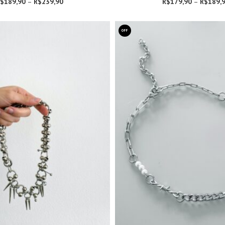
$
189,90
–
R$
239,90
Faixa de preço:
R$
179,90
–
R$
189,
R$189,90
através
R$239,90
OFF