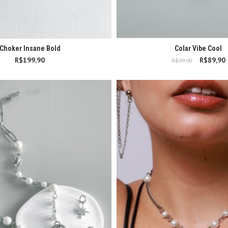
Choker Insane Bold
Colar Vibe Cool
R$
199,90
R$
89,90
O preç
R$
99,90