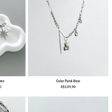
rms
Colar Punk Bear
0
Faixa de preço:
R$
109,90
R$89,90 através
R$119,90