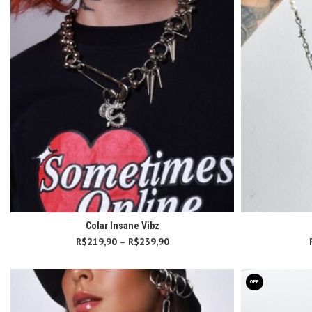
Colar Insane Vibz
R$
219,90
–
R$
239,90
Faixa de preço:
R$219,90
através
R$239,90
OFF