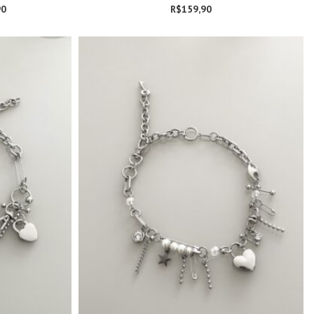
90
Faixa de preço:
R$
159,90
R$139,90
através
R$149,90