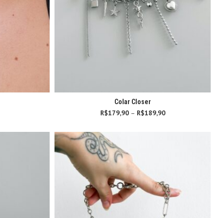
Colar Closer
R$
179,90
–
R$
189,90
Faixa de preço:
R$179,90
através
R$189,90