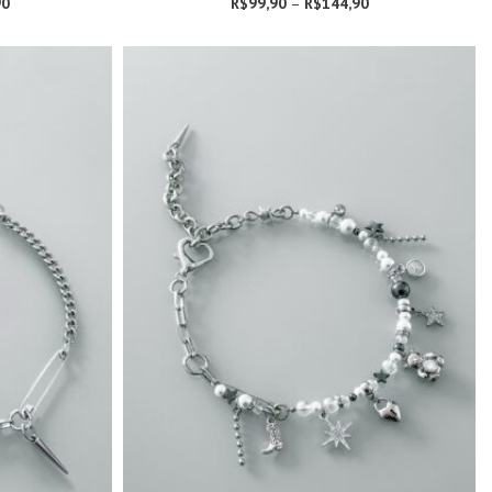
90
Faixa de preço:
R$
99,90
–
R$
144,90
Faixa de preço:
R$179,90
R$99,90 através
através
R$144,90
R$189,90