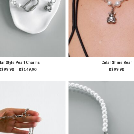
lar Style Pearl Charms
Colar Shine Bear
R$
99,90
–
R$
149,90
Faixa de preço:
R$
99,90
R$99,90 através
R$149,90