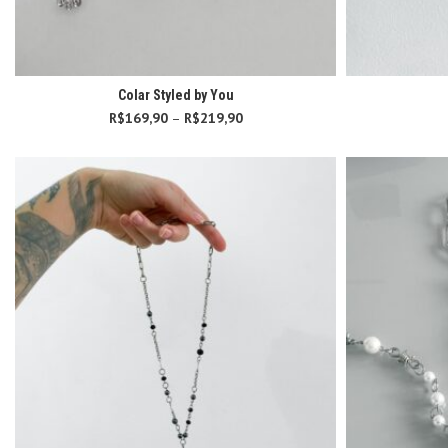
Colar Styled by You
R$
169,90
–
R$
219,90
Faixa de preço:
R$169,90
através
R$219,90