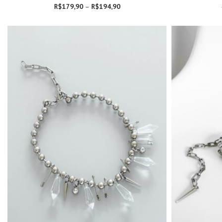
R$
179,90
–
R$
194,90
Faixa de preço:
R$179,90
através
R$194,90